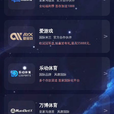
公里。
对我们来说，海运出口非常方便。
付款方式是什么？
报价时，我们将与您确认交易方式，FOB，CIF，CNF或其他
方式。
我们通常先付30％的订金，然后再看提单来支付余额。
贵公司如何保证产品质量？
首先，我们将在每个过程之后进行相应的检查。
对于最终完成
的设备，我们将根据客户要求和国际标准进行100％全面检查。
您的公司有多少员工，包括多少技术人员？
公司现有员工25名，其中专业技术人员10名，工程师3名。
贵公司的生产能力是多少？
我们拥有许多组装人才，设计师，质量检验员和许多高精度加
工设备。