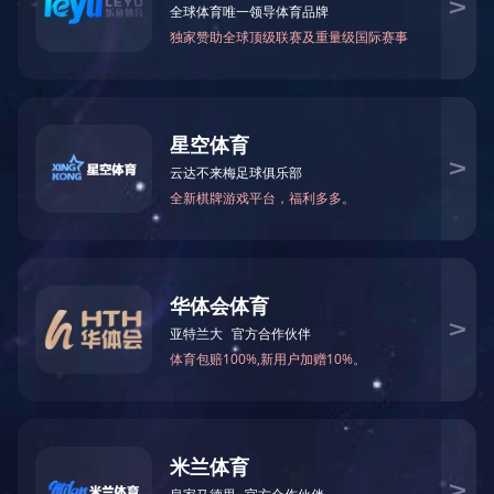
我们将在工作日内收到查询后的12小时内回复您。
您是直接制造商还是贸易公司？
我们是设备制造商。
同时，我们拥有自己的国际贸易部门。
我
们生产和销售我们自己的产品。
您可以提供什么产品？
我们主要生产圆形锡罐开云手机官方版在线入口-开云(中国) ，
贴标机，灌装机等。
您的货物主要出口到哪里？
我们的设备主要出口到欧洲，泰国，缅甸等东南亚国家。
如何向客户交付商品？
通常我们是海上运输的，因为我们在宁波。
我们距宁波港仅90