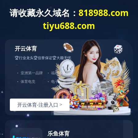
常见问题
首页
常见问题
/
常见问题
常见问题
向您发送查询后，我们能得到多长时间的答复？