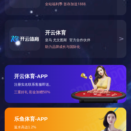
国) 行业投资决策或营销决策提供客观的、正确的资料。 开
云手机官方版在线入口-开云(中国) 行业市场调查报告包含
的内容有：开云手机官方版在线入口-开云(中国) 行业市场
环境调查，包括政策环境、经济环境、社会文化环境的调
查；开云手机官方版在线入口-开云(中国) 行业市场基本状
况的调查，主要包括市场规范，总体需求量，市场的动
向，同...
开云手机官方版在线入口-开云(中国) 行业供需分析
2021-12-06 9:48:29
开云手机官方版在线入口-开云(中国) 行业供需分析报告的
主要分析要点是： 1）开云手机官方版在线入口-开云(中国)
行业产能/产量分析。是指统计分析生产者在某一特定时期
内，可生产出的商品总量以及已生产出的商品总量；同时
分析这一时期内开云手机官方版在线入口-开云(中国) 行业
产能/产量结构（区域结构、企业结构等）。 2）开云手机