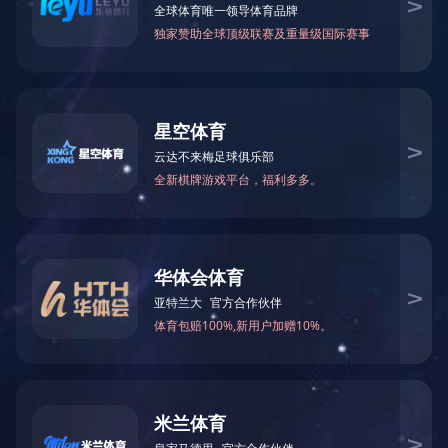
贴标机
托罐组合
灌装设备
其他
GT4B18D高速封罐机
KZ200浓酱灌装机
输送
浓酱灌装机
JT300自流式加汤机
加工设备剪板机折弯机