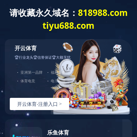
新闻
,
行业新闻
首页
新闻
开云手机官方版在线入口-开云(中国) 行业市场
/
/
新闻
公司新闻
行业新闻