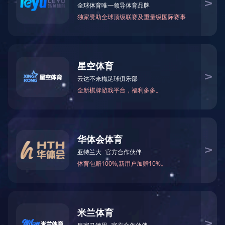
开云手机官方版在线入口-开云(中国) 行业市场
更新日期:2021-08-06 9:12:26 星期五
摘要:
开云手机官方版在线入口-开云(中国) 行业市场调查报告是运用科学
的方法，有目的地、有系统地搜集、记录、整理有关开云手机官方
版在线入口-开云(中国) 行业市场信息和资料，分析封 […]
开云手机官方版在线入口-开云(中国) 行业市场调查报告是运用科学
的方法，有目的地、有系统地搜集、记录、整理有关开云手机官方
版在线入口-开云(中国) 行业市场信息和资料，分析开云手机官方版
在线入口-开云(中国) 行业市场情况，了解开云手机官方版在线入口-
开云(中国) 行业市场的现状及其发展趋势，为开云手机官方版在线
入口-开云(中国) 行业投资决策或营销决策提供客观的、正确的资
料。
开云手机官方版在线入口-开云(中国) 行业市场调查报告包含的内容
有：开云手机官方版在线入口-开云(中国) 行业市场环境调查，包括
政策环境、经济环境、社会文化环境的调查；开云手机官方版在线