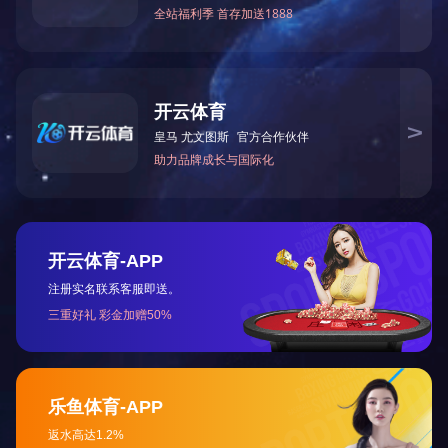
云手机官方版在线入口-开云(中国) 行业市场信息，掌握开云手机官
方版在线入口-开云(中国) 行业市场发展变化的规律和趋势，为企业/
投资者进行开云手机官方版在线入口-开云(中国) 行业市场预测和决
策提供可靠的数据和资料，从而帮助企业/投资者确立正确的发展战
略。
0
查看: 3,298
输送机械行业市场
上一篇:
灌装设备行业研究
下一篇:
快速链接:
关于我们
产品
新闻
常见问题
开云手机官方版在线入口-开云(中国)
电话:
电话: