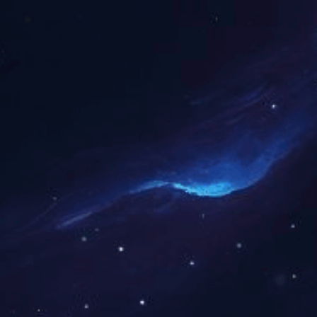
下载
反馈
姓名*
内容 *