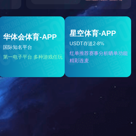
H33-133mm（定
国)
制）
查看: 2,205
0
手机官方版在线入
开云(中国)