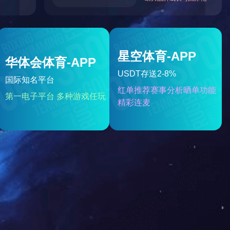
）
120mm（可定
制）
查看: 2,005
0
手机官方版在线入
开云(中国)