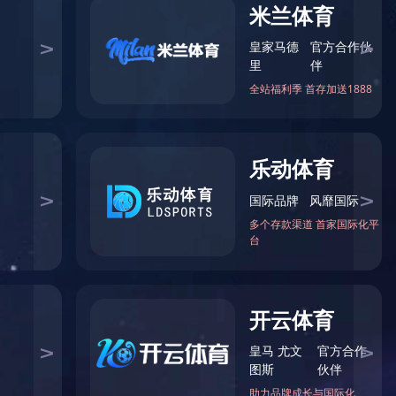
5A型卧式全自动贴标机
罐）
官方版在线入口-开云(中国)
称
主要目的
生产范围
生产能力
适用油箱直径：
卧式
φ39-105mm适用
圆形马口铁标
标机
油箱高度：H39-
100-400罐/分钟
签