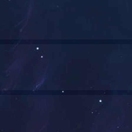
91
（小
开云手机
设备名
915A型
全自动贴