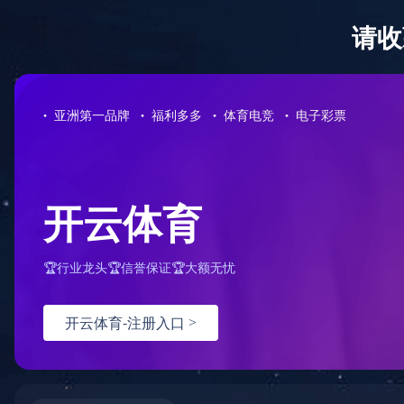
首页
关于我们
产