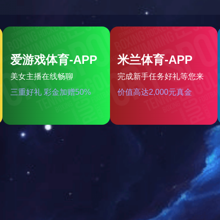
（小罐
开云
口-
品详情